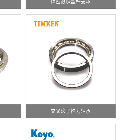
精密滚珠丝杆支承
交叉滚子推力轴承