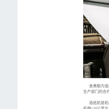
舍弗勒为造纸
生产部门的合
造纸机是机械
机器120公