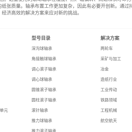
的纸张质量。轴承布置工作更加复杂，因此有必要开创新。通过
、经济高效的解决方案来应对新的挑战。
型号目录
解决方案
深沟球轴承
两轮车
角接触球轴承
采矿与加工
调心滚子轴承
冶金
调心球轴承
造纸行业
圆锥滚子轴承
工业传动
圆柱滚子轴承
铁路领域
单元
滚针轴承
工程机械
推力球轴承
航空航天
推力滚子轴承